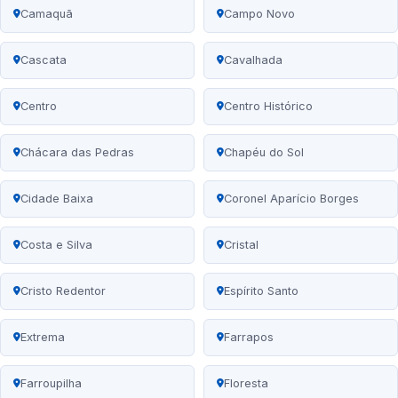
Camaquã
Campo Novo
Cascata
Cavalhada
Centro
Centro Histórico
Chácara das Pedras
Chapéu do Sol
Cidade Baixa
Coronel Aparício Borges
Costa e Silva
Cristal
Cristo Redentor
Espírito Santo
Extrema
Farrapos
Farroupilha
Floresta