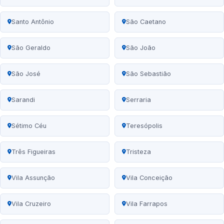
Santo Antônio
São Caetano
São Geraldo
São João
São José
São Sebastião
Sarandi
Serraria
Sétimo Céu
Teresópolis
Três Figueiras
Tristeza
Vila Assunção
Vila Conceição
Vila Cruzeiro
Vila Farrapos