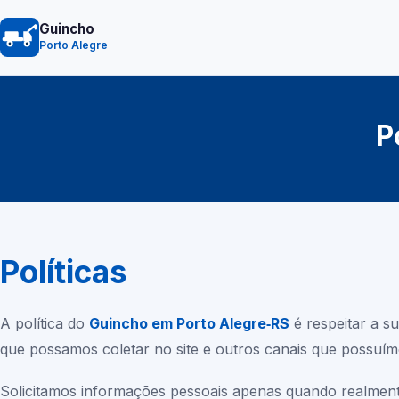
Guincho
Porto Alegre
P
Políticas
A política do
Guincho em Porto Alegre‑RS
é respeitar a s
que possamos coletar no site e outros canais que possuí
Solicitamos informações pessoais apenas quando realment