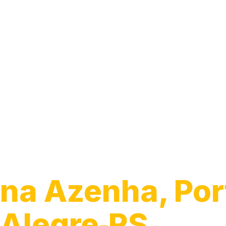
Guincho para C
na Azenha, Por
Alegre‑RS