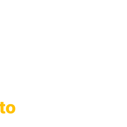
arro
to