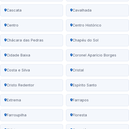
Cascata
Cavalhada
Centro
Centro Histórico
Chácara das Pedras
Chapéu do Sol
Cidade Baixa
Coronel Aparício Borges
Costa e Silva
Cristal
Cristo Redentor
Espírito Santo
Extrema
Farrapos
Farroupilha
Floresta