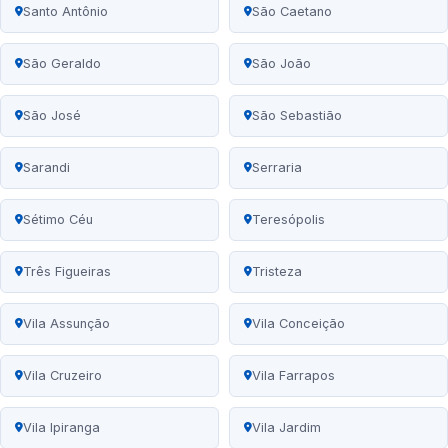
Santo Antônio
São Caetano
São Geraldo
São João
São José
São Sebastião
Sarandi
Serraria
Sétimo Céu
Teresópolis
Três Figueiras
Tristeza
Vila Assunção
Vila Conceição
Vila Cruzeiro
Vila Farrapos
Vila Ipiranga
Vila Jardim