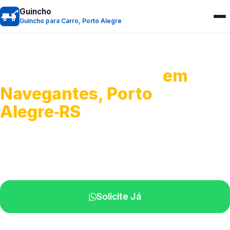
Guincho
Guincho para Carro, Porto Alegre
Guincho para Carro
em
Navegantes, Porto
Alegre‑RS
Serviço ágil de transporte automotivo.
Equipe especializada perto de você.
Solicite Já