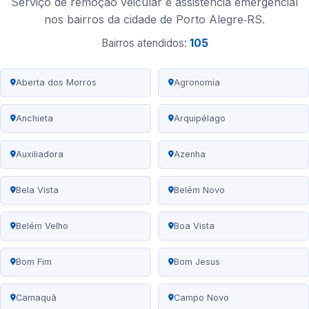
Serviço de remoção veicular e assistência emergencial
nos bairros da cidade de Porto Alegre‑RS.
Bairros atendidos:
105
Aberta dos Morros
Agronomia
Anchieta
Arquipélago
Auxiliadora
Azenha
Bela Vista
Belém Novo
Belém Velho
Boa Vista
Bom Fim
Bom Jesus
Camaquã
Campo Novo