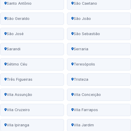
Santo Antônio
São Caetano
São Geraldo
São João
São José
São Sebastião
Sarandi
Serraria
Sétimo Céu
Teresópolis
Três Figueiras
Tristeza
Vila Assunção
Vila Conceição
Vila Cruzeiro
Vila Farrapos
Vila Ipiranga
Vila Jardim