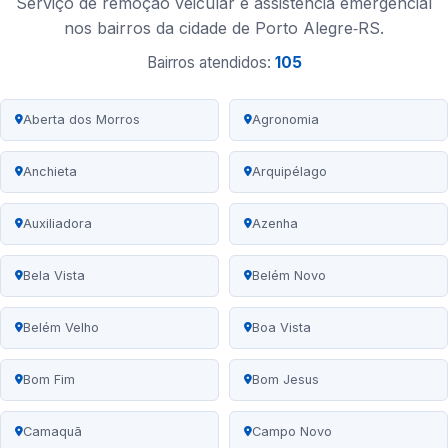
Serviço de remoção veicular e assistência emergencial
nos bairros da cidade de Porto Alegre‑RS.
Bairros atendidos:
105
Aberta dos Morros
Agronomia
Anchieta
Arquipélago
Auxiliadora
Azenha
Bela Vista
Belém Novo
Belém Velho
Boa Vista
Bom Fim
Bom Jesus
Camaquã
Campo Novo