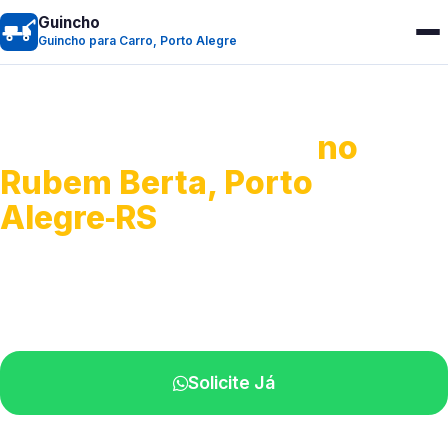
Guincho
Guincho para Carro, Porto Alegre
Guincho para Carro
no
Rubem Berta, Porto
Alegre‑RS
Serviço ágil de transporte automotivo.
Equipe especializada perto de você.
Solicite Já