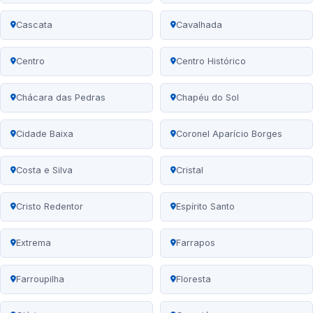
Cascata
Cavalhada
Centro
Centro Histórico
Chácara das Pedras
Chapéu do Sol
Cidade Baixa
Coronel Aparício Borges
Costa e Silva
Cristal
Cristo Redentor
Espírito Santo
Extrema
Farrapos
Farroupilha
Floresta