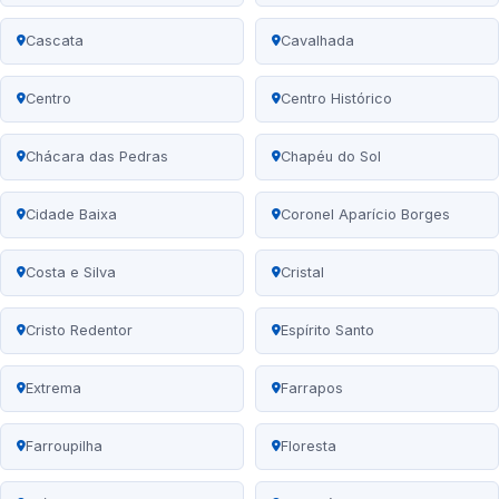
Cascata
Cavalhada
Centro
Centro Histórico
Chácara das Pedras
Chapéu do Sol
Cidade Baixa
Coronel Aparício Borges
Costa e Silva
Cristal
Cristo Redentor
Espírito Santo
Extrema
Farrapos
Farroupilha
Floresta