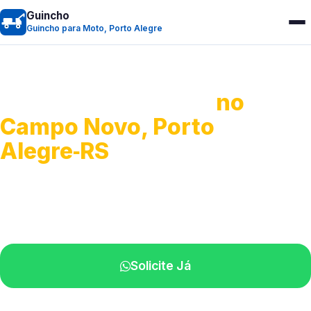
Guincho
Guincho para Moto, Porto Alegre
Guincho para Moto
no
Campo Novo, Porto
Alegre‑RS
Atendimento ágil e remoção de motos.
Equipe disponível próximo a você.
Solicite Já