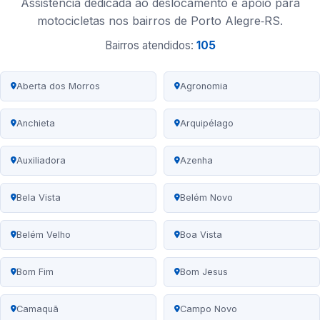
Assistência dedicada ao deslocamento e apoio para
motocicletas nos bairros de Porto Alegre‑RS.
Bairros atendidos:
105
Aberta dos Morros
Agronomia
Anchieta
Arquipélago
Auxiliadora
Azenha
Bela Vista
Belém Novo
Belém Velho
Boa Vista
Bom Fim
Bom Jesus
Camaquã
Campo Novo