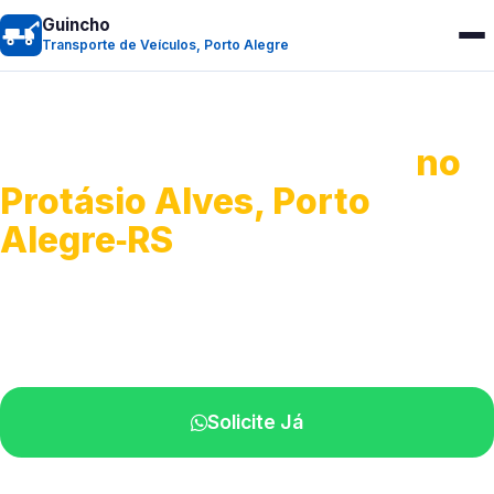
Guincho
Transporte de Veículos, Porto Alegre
Transporte de Veículos
no
Protásio Alves, Porto
Alegre‑RS
Recolhimento de veículos em geral.
Equipe especializada na sua localidade.
Solicite Já