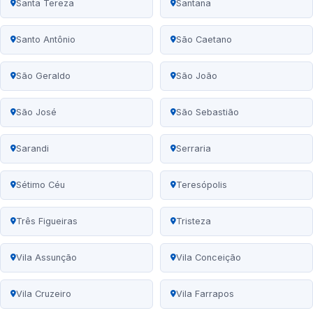
Santa Tereza
Santana
Santo Antônio
São Caetano
São Geraldo
São João
São José
São Sebastião
Sarandi
Serraria
Sétimo Céu
Teresópolis
Três Figueiras
Tristeza
Vila Assunção
Vila Conceição
Vila Cruzeiro
Vila Farrapos