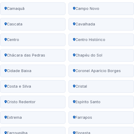
Camaquã
Campo Novo
Cascata
Cavalhada
Centro
Centro Histórico
Chácara das Pedras
Chapéu do Sol
Cidade Baixa
Coronel Aparício Borges
Costa e Silva
Cristal
Cristo Redentor
Espírito Santo
Extrema
Farrapos
Farroupilha
Floresta