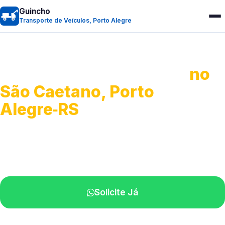
Guincho
Transporte de Veículos, Porto Alegre
Transporte de Veículos
no
São Caetano, Porto
Alegre‑RS
Recolhimento de veículos em geral.
Equipe especializada na sua localidade.
Solicite Já