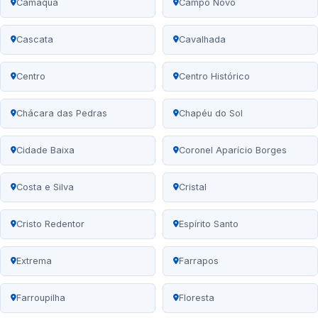
Camaquã
Campo Novo
Cascata
Cavalhada
Centro
Centro Histórico
Chácara das Pedras
Chapéu do Sol
Cidade Baixa
Coronel Aparício Borges
Costa e Silva
Cristal
Cristo Redentor
Espírito Santo
Extrema
Farrapos
Farroupilha
Floresta