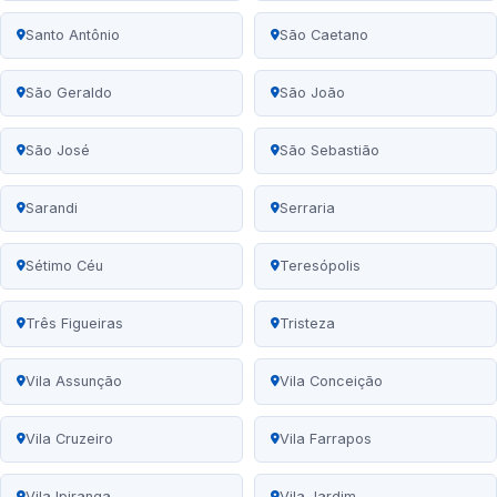
Santo Antônio
São Caetano
São Geraldo
São João
São José
São Sebastião
Sarandi
Serraria
Sétimo Céu
Teresópolis
Três Figueiras
Tristeza
Vila Assunção
Vila Conceição
Vila Cruzeiro
Vila Farrapos
Vila Ipiranga
Vila Jardim