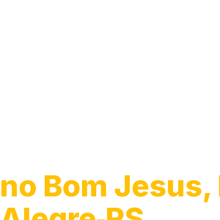
Guincho 24h
no Bom Jesus, 
Alegre‑RS