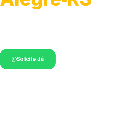
Atendimento para remoção veicular.
Profissionais atuando na sua região.
Solicite Já