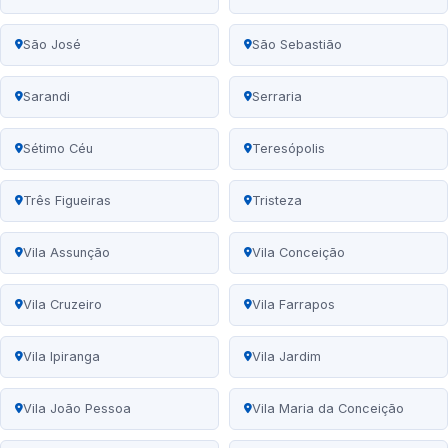
São José
São Sebastião
Sarandi
Serraria
Sétimo Céu
Teresópolis
Três Figueiras
Tristeza
Vila Assunção
Vila Conceição
Vila Cruzeiro
Vila Farrapos
Vila Ipiranga
Vila Jardim
Vila João Pessoa
Vila Maria da Conceição