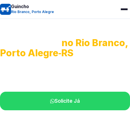
Guincho
Rio Branco, Porto Alegre
Guincho 24h
no Rio Branco,
Porto Alegre‑RS
Atendimento para remoção veicular.
Profissionais atuando na sua região.
Solicite Já