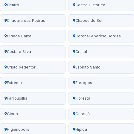
Centro
Centro Histórico
Chácara das Pedras
Chapéu do Sol
Cidade Baixa
Coronel Aparício Borges
Costa e Silva
Cristal
Cristo Redentor
Espírito Santo
Extrema
Farrapos
Farroupilha
Floresta
Glória
Guarujá
Higienópolis
Hípica