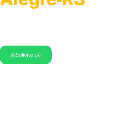
Atendimento para remoção veicular.
Profissionais atuando na sua região.
Solicite Já