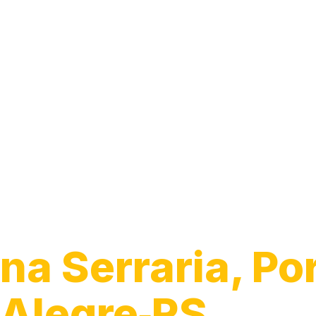
Guincho 24h
na Serraria, Po
Alegre‑RS