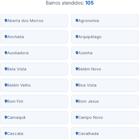
Bairros atendidos:
105
Aberta dos Morros
Agronomia
Anchieta
Arquipélago
Auxiliadora
Azenha
Bela Vista
Belém Novo
Belém Velho
Boa Vista
Bom Fim
Bom Jesus
Camaquã
Campo Novo
Cascata
Cavalhada