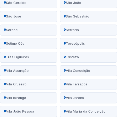
São Geraldo
São João
São José
São Sebastião
Sarandi
Serraria
Sétimo Céu
Teresópolis
Três Figueiras
Tristeza
Vila Assunção
Vila Conceição
Vila Cruzeiro
Vila Farrapos
Vila Ipiranga
Vila Jardim
Vila João Pessoa
Vila Maria da Conceição