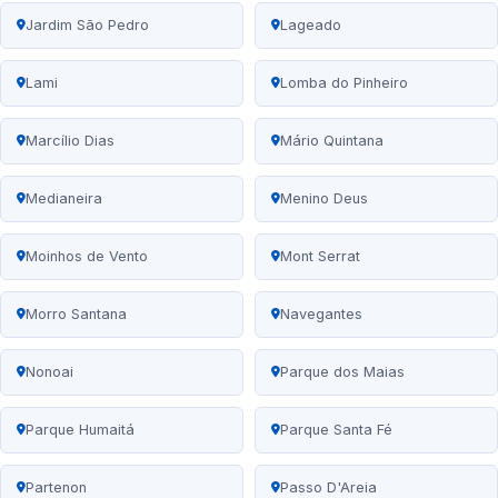
Jardim São Pedro
Lageado
Lami
Lomba do Pinheiro
Marcílio Dias
Mário Quintana
Medianeira
Menino Deus
Moinhos de Vento
Mont Serrat
Morro Santana
Navegantes
Nonoai
Parque dos Maias
Parque Humaitá
Parque Santa Fé
Partenon
Passo D'Areia