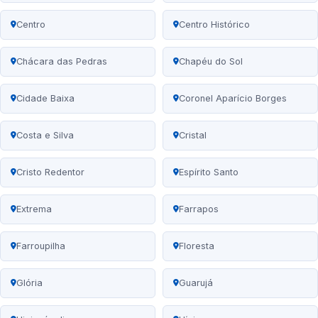
Centro
Centro Histórico
Chácara das Pedras
Chapéu do Sol
Cidade Baixa
Coronel Aparício Borges
Costa e Silva
Cristal
Cristo Redentor
Espírito Santo
Extrema
Farrapos
Farroupilha
Floresta
Glória
Guarujá