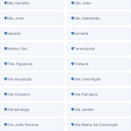
São Geraldo
São João
São José
São Sebastião
Sarandi
Serraria
Sétimo Céu
Teresópolis
Três Figueiras
Tristeza
Vila Assunção
Vila Conceição
Vila Cruzeiro
Vila Farrapos
Vila Ipiranga
Vila Jardim
Vila João Pessoa
Vila Maria da Conceição