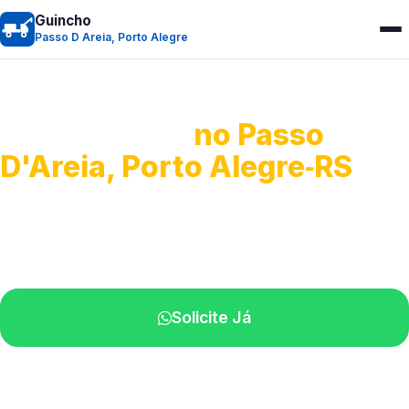
Guincho
Passo D Areia, Porto Alegre
Guincho 24h
no Passo
D'Areia, Porto Alegre‑RS
Atendimento para remoção veicular.
Profissionais atuando na sua região.
Solicite Já