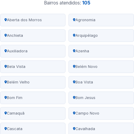
Bairros atendidos:
105
Aberta dos Morros
Agronomia
Anchieta
Arquipélago
Auxiliadora
Azenha
Bela Vista
Belém Novo
Belém Velho
Boa Vista
Bom Fim
Bom Jesus
Camaquã
Campo Novo
Cascata
Cavalhada