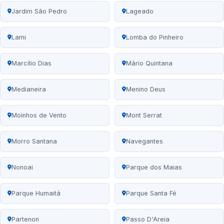
Jardim São Pedro
Lageado
Lami
Lomba do Pinheiro
Marcílio Dias
Mário Quintana
Medianeira
Menino Deus
Moinhos de Vento
Mont Serrat
Morro Santana
Navegantes
Nonoai
Parque dos Maias
Parque Humaitá
Parque Santa Fé
Partenon
Passo D'Areia