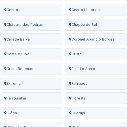
Centro
Centro Histórico
Chácara das Pedras
Chapéu do Sol
Cidade Baixa
Coronel Aparício Borges
Costa e Silva
Cristal
Cristo Redentor
Espírito Santo
Extrema
Farrapos
Farroupilha
Floresta
Glória
Guarujá