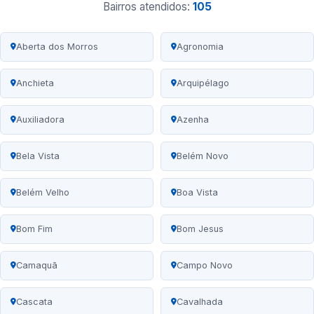
Bairros atendidos:
105
Aberta dos Morros
Agronomia
Anchieta
Arquipélago
Auxiliadora
Azenha
Bela Vista
Belém Novo
Belém Velho
Boa Vista
Bom Fim
Bom Jesus
Camaquã
Campo Novo
Cascata
Cavalhada