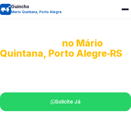
Guincho
Mario Quintana, Porto Alegre
Guincho 24h
no Mário
Quintana, Porto Alegre‑RS
Atendimento para remoção veicular.
Profissionais atuando na sua região.
Solicite Já