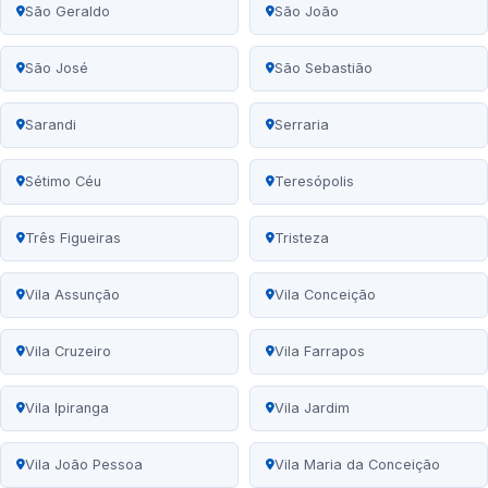
São Geraldo
São João
São José
São Sebastião
Sarandi
Serraria
Sétimo Céu
Teresópolis
Três Figueiras
Tristeza
Vila Assunção
Vila Conceição
Vila Cruzeiro
Vila Farrapos
Vila Ipiranga
Vila Jardim
Vila João Pessoa
Vila Maria da Conceição