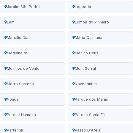
Jardim São Pedro
Lageado
Lami
Lomba do Pinheiro
Marcílio Dias
Mário Quintana
Medianeira
Menino Deus
Moinhos de Vento
Mont Serrat
Morro Santana
Navegantes
Nonoai
Parque dos Maias
Parque Humaitá
Parque Santa Fé
Partenon
Passo D'Areia