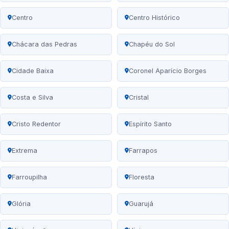
Centro
Centro Histórico
Chácara das Pedras
Chapéu do Sol
Cidade Baixa
Coronel Aparício Borges
Costa e Silva
Cristal
Cristo Redentor
Espírito Santo
Extrema
Farrapos
Farroupilha
Floresta
Glória
Guarujá