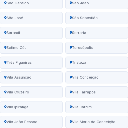
São Geraldo
São João
São José
São Sebastião
Sarandi
Serraria
Sétimo Céu
Teresópolis
Três Figueiras
Tristeza
Vila Assunção
Vila Conceição
Vila Cruzeiro
Vila Farrapos
Vila Ipiranga
Vila Jardim
Vila João Pessoa
Vila Maria da Conceição