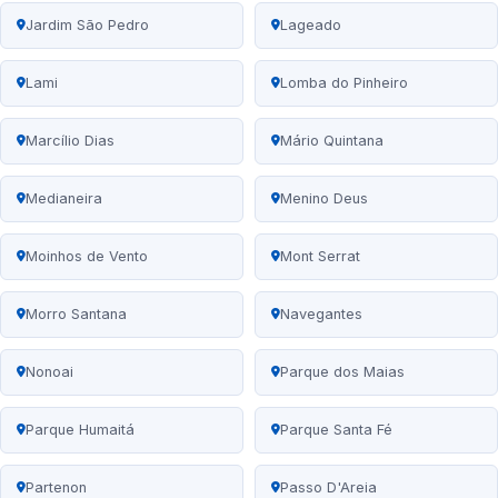
Jardim São Pedro
Lageado
Lami
Lomba do Pinheiro
Marcílio Dias
Mário Quintana
Medianeira
Menino Deus
Moinhos de Vento
Mont Serrat
Morro Santana
Navegantes
Nonoai
Parque dos Maias
Parque Humaitá
Parque Santa Fé
Partenon
Passo D'Areia