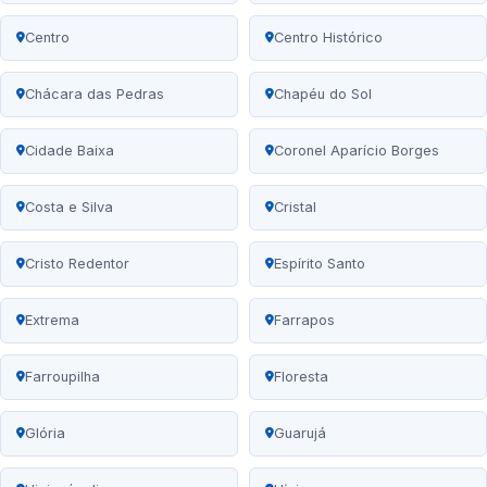
Centro
Centro Histórico
Chácara das Pedras
Chapéu do Sol
Cidade Baixa
Coronel Aparício Borges
Costa e Silva
Cristal
Cristo Redentor
Espírito Santo
Extrema
Farrapos
Farroupilha
Floresta
Glória
Guarujá