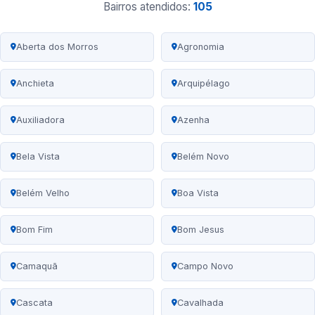
Bairros atendidos:
105
Aberta dos Morros
Agronomia
Anchieta
Arquipélago
Auxiliadora
Azenha
Bela Vista
Belém Novo
Belém Velho
Boa Vista
Bom Fim
Bom Jesus
Camaquã
Campo Novo
Cascata
Cavalhada