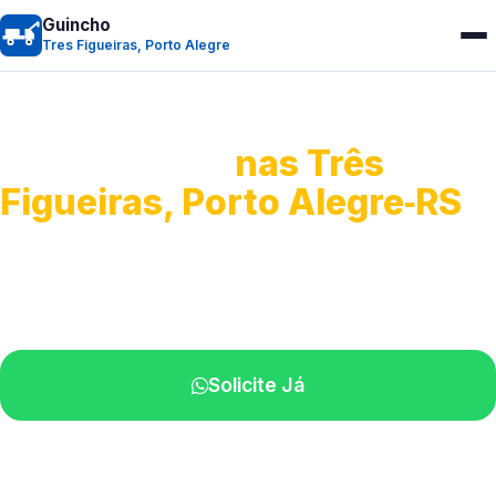
Guincho
Tres Figueiras, Porto Alegre
Guincho 24h
nas Três
Figueiras, Porto Alegre‑RS
Atendimento para remoção veicular.
Profissionais atuando na sua região.
Solicite Já