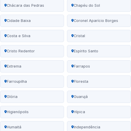
Chácara das Pedras
Chapéu do Sol
Cidade Baixa
Coronel Aparício Borges
Costa e Silva
Cristal
Cristo Redentor
Espírito Santo
Extrema
Farrapos
Farroupilha
Floresta
Glória
Guarujá
Higienópolis
Hípica
Humaitá
Independência