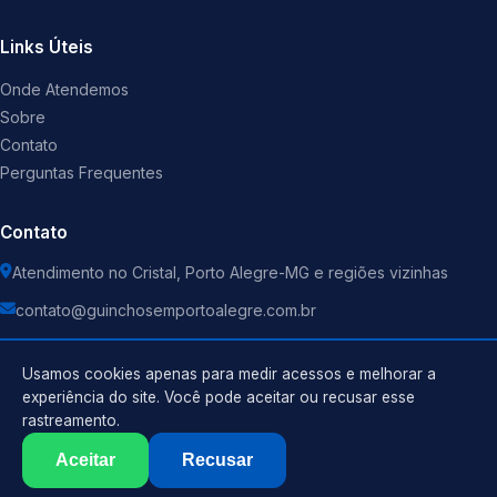
Links Úteis
Onde Atendemos
Sobre
Contato
Perguntas Frequentes
Contato
Atendimento no Cristal, Porto Alegre-MG e regiões vizinhas
contato@guinchosemportoalegre.com.br
Usamos cookies apenas para medir acessos e melhorar a
experiência do site. Você pode aceitar ou recusar esse
rastreamento.
Política de Privacidade
©
2026
Guincho
. Todos os direitos reservados.
Termos de Uso
Aceitar
Recusar
Sitemap