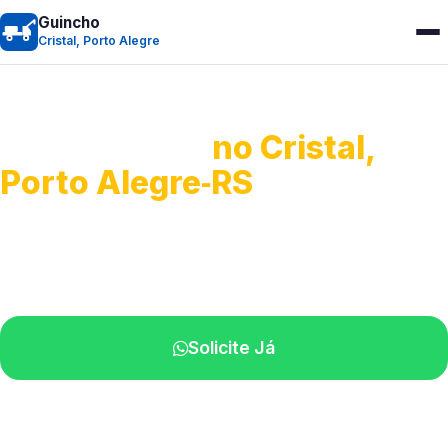
Guincho
Cristal, Porto Alegre
Guincho 24h
no Cristal,
Porto Alegre‑RS
Atendimento para remoção veicular.
Profissionais atuando na sua região.
Solicite Já