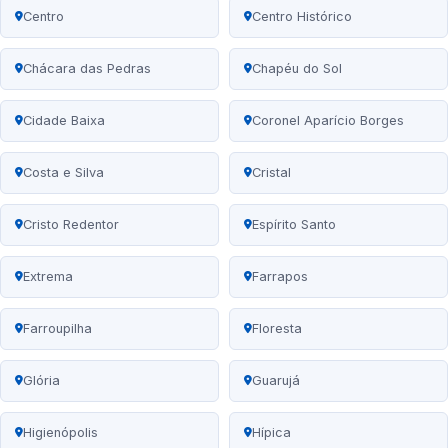
Centro
Centro Histórico
Chácara das Pedras
Chapéu do Sol
Cidade Baixa
Coronel Aparício Borges
Costa e Silva
Cristal
Cristo Redentor
Espírito Santo
Extrema
Farrapos
Farroupilha
Floresta
Glória
Guarujá
Higienópolis
Hípica