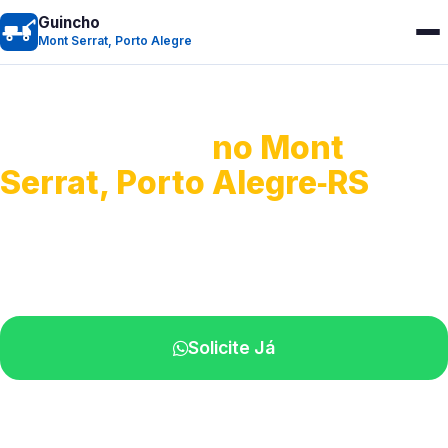
Guincho
Mont Serrat, Porto Alegre
Guincho 24h
no Mont
Serrat, Porto Alegre‑RS
Atendimento para remoção veicular.
Profissionais atuando na sua região.
Solicite Já